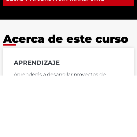
Acerca de este curso
APRENDIZAJE
Aprenderás a desarrollar proyectos de
ilustración desde la definición del encargo
hasta la realización de los originales y artes
finales. Elaborarás el dossier de
documentación, realizarás bocetos con
técnicas gráfico-plásticas y digitales, y
crearás los originales de tus ilustraciones
adaptados a soportes físicos y digitales.
Dominarás técnicas tradicionales y digitales,